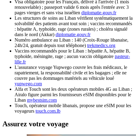
Visa obligatoire pour les Français, délivré à l'arrivée (1 mois
renouvelable) ; passeport valide 6 mois après l'entrée avec 3
pages vierges et sans visa israélien
diplomatie.gouv.fr
Les structures de soins au Liban vérifient systématiquement la
solvabilité des patients avant tout soin ; vaccins recommandés
: hépatite A, typhoïde, rage (zones rurales) ; choléra signalé
dans le nord (Akkar)
diplomatie.gouv.fr
Numéro ambulance au Liban : 140 (Croix-Rouge libanaise,
24h/24, gratuit depuis tout téléphone)
trekmedics.org
Vaccins recommandés pour le Liban : hépatite A, hépatite B,
typhoïde, méningite, rage ; aucun vaccin obligatoire
pasteur-
lille.fr
L'assurance voyage Yupwego couvre les frais médicaux, le
rapatriement, la responsabilité civile et les bagages ; elle ne
couvre pas les dommages matériels au véhicule loué
yupwego.com
Alfa et Touch sont les deux opérateurs mobiles 4G au Liban ;
Airalo figure parmi les fournisseurs eSIM disponibles pour le
Liban
mybestsim.com
Touch, opérateur mobile libanais, propose une eSIM pour les
voyageurs
touch.com.lb
Assurez votre voyage