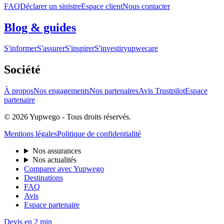
FAQ
Déclarer un sinistre
Espace client
Nous contacter
Blog & guides
S'informer
S'assurer
S'inspirer
S'investir
yupwecare
Société
À propos
Nos engagements
Nos partenaires
Avis Trustpilot
Espace
partenaire
© 2026 Yupwego - Tous droits réservés.
Mentions légales
Politique de confidentialité
Nos assurances
Nos actualités
Comparer avec Yupwego
Destinations
FAQ
Avis
Espace partenaire
Devis en 2 min