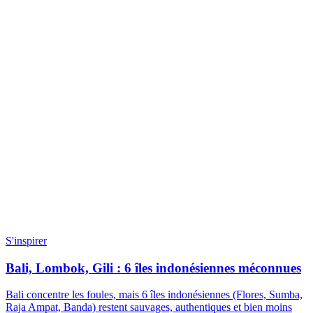
S'inspirer
Bali, Lombok, Gili : 6 îles indonésiennes méconnues
Bali concentre les foules, mais 6 îles indonésiennes (Flores, Sumba,
Raja Ampat, Banda) restent sauvages, authentiques et bien moins