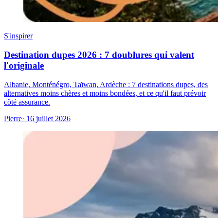
S'inspirer
Destination dupes 2026 : 7 doublures qui valent
l'originale
Albanie, Monténégro, Taïwan, Ardèche : 7 destinations dupes, des
alternatives moins chères et moins bondées, et ce qu'il faut prévoir
côté assurance.
Pierre
· 16 juillet 2026