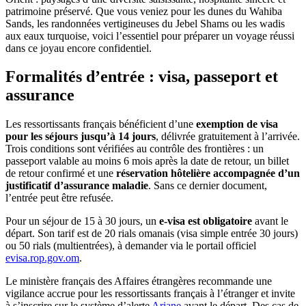
patrimoine préservé. Que vous veniez pour les dunes du Wahiba
Sands, les randonnées vertigineuses du Jebel Shams ou les wadis
aux eaux turquoise, voici l’essentiel pour préparer un voyage réussi
dans ce joyau encore confidentiel.
Formalités d’entrée : visa, passeport et
assurance
Les ressortissants français bénéficient d’une
exemption de visa
pour les séjours jusqu’à 14 jours
, délivrée gratuitement à l’arrivée.
Trois conditions sont vérifiées au contrôle des frontières : un
passeport valable au moins 6 mois après la date de retour, un billet
de retour confirmé et une
réservation hôtelière accompagnée d’un
justificatif d’assurance maladie
. Sans ce dernier document,
l’entrée peut être refusée.
Pour un séjour de 15 à 30 jours, un
e-visa est obligatoire
avant le
départ. Son tarif est de 20 rials omanais (visa simple entrée 30 jours)
ou 50 rials (multientrées), à demander via le portail officiel
evisa.rop.gov.om
.
Le ministère français des Affaires étrangères recommande une
vigilance accrue pour les ressortissants français à l’étranger et invite
à s’inscrire sur le système d’alerte
Ariane
avant le départ. Des cas de