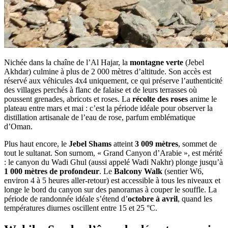
Nichée dans la chaîne de l’Al Hajar, la
montagne verte
(Jebel
Akhdar) culmine à plus de 2 000 mètres d’altitude. Son accès est
réservé aux véhicules 4x4 uniquement, ce qui préserve l’authenticité
des villages perchés à flanc de falaise et de leurs terrasses où
poussent grenades, abricots et roses. La
récolte des roses
anime le
plateau entre mars et mai : c’est la période idéale pour observer la
distillation artisanale de l’eau de rose, parfum emblématique
d’Oman.
Plus haut encore, le
Jebel Shams
atteint
3 009 mètres
, sommet de
tout le sultanat. Son surnom, « Grand Canyon d’Arabie », est mérité
: le canyon du Wadi Ghul (aussi appelé Wadi Nakhr) plonge jusqu’à
1 000 mètres de profondeur
. Le
Balcony Walk
(sentier W6,
environ 4 à 5 heures aller-retour) est accessible à tous les niveaux et
longe le bord du canyon sur des panoramas à couper le souffle. La
période de randonnée idéale s’étend d’
octobre à avril
, quand les
températures diurnes oscillent entre 15 et 25 °C.