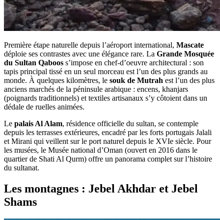
Première étape naturelle depuis l’aéroport international,
Mascate
déploie ses contrastes avec une élégance rare. La
Grande Mosquée
du Sultan Qaboos
s’impose en chef-d’oeuvre architectural : son
tapis principal tissé en un seul morceau est l’un des plus grands au
monde. À quelques kilomètres, le
souk de Mutrah
est l’un des plus
anciens marchés de la péninsule arabique : encens, khanjars
(poignards traditionnels) et textiles artisanaux s’y côtoient dans un
dédale de ruelles animées.
Le
palais Al Alam
, résidence officielle du sultan, se contemple
depuis les terrasses extérieures, encadré par les forts portugais Jalali
et Mirani qui veillent sur le port naturel depuis le XVIe siècle. Pour
les musées, le Musée national d’Oman (ouvert en 2016 dans le
quartier de Shati Al Qurm) offre un panorama complet sur l’histoire
du sultanat.
Les montagnes : Jebel Akhdar et Jebel
Shams