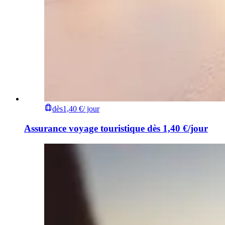
dès
1,40 €
/ jour
Assurance voyage touristique dès 1,40 €/jour