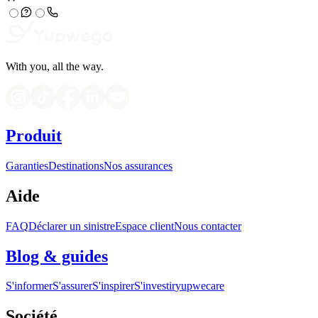
With you, all the way.
Produit
Garanties
Destinations
Nos assurances
Aide
FAQ
Déclarer un sinistre
Espace client
Nous contacter
Blog & guides
S'informer
S'assurer
S'inspirer
S'investir
yupwecare
Société