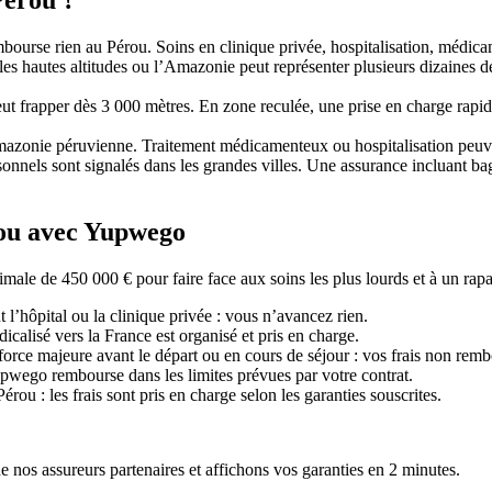
Pérou ?
mbourse rien au Pérou. Soins en clinique privée, hospitalisation, médica
les hautes altitudes ou l’Amazonie peut représenter plusieurs dizaines de 
t frapper dès 3 000 mètres. En zone reculée, une prise en charge rapide
azonie péruvienne. Traitement médicamenteux ou hospitalisation peuven
rsonnels sont signalés dans les grandes villes. Une assurance incluant b
rou avec Yupwego
 de 450 000 € pour faire face aux soins les plus lourds et à un rapa
l’hôpital ou la clinique privée : vous n’avancez rien.
icalisé vers la France est organisé et pris en charge.
force majeure avant le départ ou en cours de séjour : vos frais non remb
Yupwego rembourse dans les limites prévues par votre contrat.
ou : les frais sont pris en charge selon les garanties souscrites.
e nos assureurs partenaires et affichons vos garanties en 2 minutes.