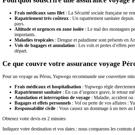
Pourquoi souscrire une assurance voyage 
Frais médicaux sans filet
: La Sécurité sociale française ne re
Rapatriement très coûteux
: Un rapatriement sanitaire depuis 
pays.
Altitude et urgences en zone isolée
: Le mal des montagnes peu
importants.
Maladies tropicales
: Dengue et paludisme sont présents en Am
Vols de bagages et annulation
: Les vols et pertes d’effets pe
départ.
Ce que couvre votre assurance voyage Pé
Pour un voyage au Pérou, Yupwego recommande une couverture minimale
Frais médicaux et hospitalisation
: Yupwego règle directement 
Rapatriement sanitaire
: En cas d’urgence grave, le retour méd
Annulation et interruption de voyage
: Maladie, accident ou 
Bagages et effets personnels
: Vol ou perte de vos affaires : 
Responsabilité civile
: Vous causez un dommage à un tiers au Pér
Obtenez votre devis en 2 minutes
Indiquez votre destination et vos dates : nous comparons les contrats d