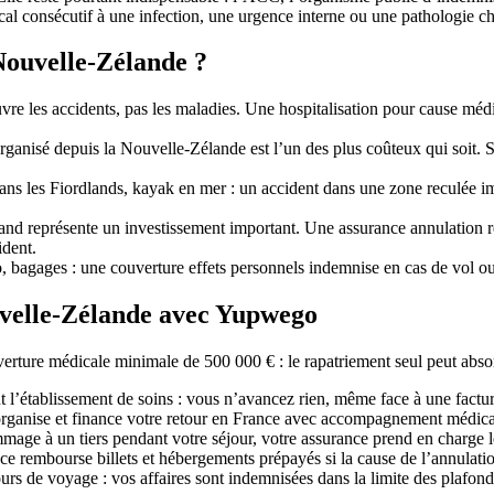
al consécutif à une infection, une urgence interne ou une pathologie ch
Nouvelle-Zélande ?
e les accidents, pas les maladies. Une hospitalisation pour cause médic
ganisé depuis la Nouvelle-Zélande est l’un des plus coûteux qui soit. Sa
s les Fiordlands, kayak en mer : un accident dans une zone reculée im
and représente un investissement important. Une assurance annulation re
ident.
, bagages : une couverture effets personnels indemnise en cas de vol ou
uvelle-Zélande avec Yupwego
ure médicale minimale de 500 000 € : le rapatriement seul peut absorb
 l’établissement de soins : vous n’avancez rien, même face à une fact
organise et finance votre retour en France avec accompagnement médica
ge à un tiers pendant votre séjour, votre assurance prend en charge les
e rembourse billets et hébergements prépayés si la cause de l’annulation
ours de voyage : vos affaires sont indemnisées dans la limite des plafon