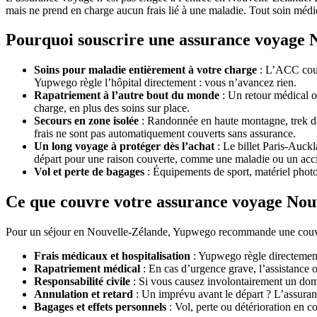
mais ne prend en charge aucun frais lié à une maladie. Tout soin médic
Pourquoi souscrire une assurance voyage 
Soins pour maladie entièrement à votre charge
: L’ACC couvr
Yupwego règle l’hôpital directement : vous n’avancez rien.
Rapatriement à l’autre bout du monde
: Un retour médical or
charge, en plus des soins sur place.
Secours en zone isolée
: Randonnée en haute montagne, trek dan
frais ne sont pas automatiquement couverts sans assurance.
Un long voyage à protéger dès l’achat
: Le billet Paris-Auckl
départ pour une raison couverte, comme une maladie ou un acc
Vol et perte de bagages
: Équipements de sport, matériel photo
Ce que couvre votre assurance voyage No
Pour un séjour en Nouvelle-Zélande, Yupwego recommande une couvert
Frais médicaux et hospitalisation
: Yupwego règle directement
Rapatriement médical
: En cas d’urgence grave, l’assistance 
Responsabilité civile
: Si vous causez involontairement un domma
Annulation et retard
: Un imprévu avant le départ ? L’assuranc
Bagages et effets personnels
: Vol, perte ou détérioration en c