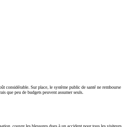
t considérable. Sur place, le système public de santé ne rembourse
 frais que peu de budgets peuvent assumer seuls.
tion, couvre les blessures dues à un accident pour tous les visiteurs,