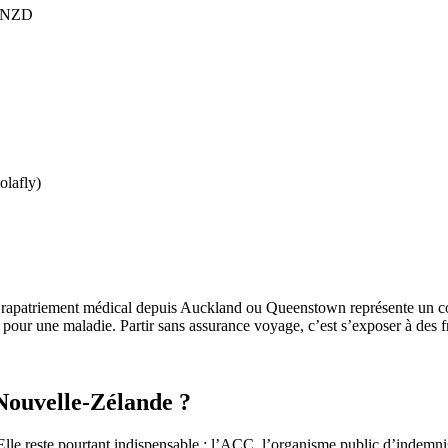
0 NZD
olafly)
 rapatriement médical depuis Auckland ou Queenstown représente un coû
s pour une maladie. Partir sans assurance voyage, c’est s’exposer à des
 Nouvelle-Zélande ?
le reste pourtant indispensable : l’ACC, l’organisme public d’indemnisa