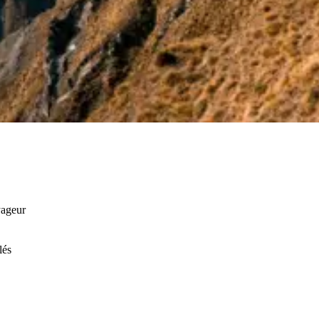
yageur
lés