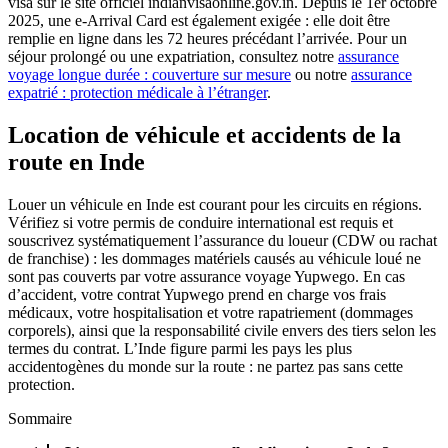
visa sur le site officiel indianvisaonline.gov.in. Depuis le 1er octobre
2025, une e-Arrival Card est également exigée : elle doit être
remplie en ligne dans les 72 heures précédant l’arrivée. Pour un
séjour prolongé ou une expatriation, consultez notre
assurance
voyage longue durée : couverture sur mesure
ou notre
assurance
expatrié : protection médicale à l’étranger
.
Location de véhicule et accidents de la
route en Inde
Louer un véhicule en Inde est courant pour les circuits en régions.
Vérifiez si votre permis de conduire international est requis et
souscrivez systématiquement l’assurance du loueur (CDW ou rachat
de franchise) : les dommages matériels causés au véhicule loué ne
sont pas couverts par votre assurance voyage Yupwego. En cas
d’accident, votre contrat Yupwego prend en charge vos frais
médicaux, votre hospitalisation et votre rapatriement (dommages
corporels), ainsi que la responsabilité civile envers des tiers selon les
termes du contrat. L’Inde figure parmi les pays les plus
accidentogènes du monde sur la route : ne partez pas sans cette
protection.
Sommaire