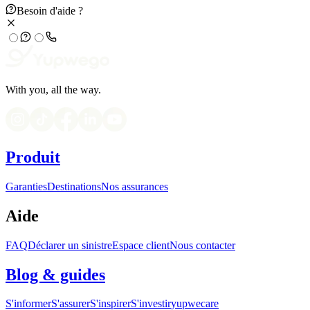
Besoin d'aide ?
With you, all the way.
Produit
Garanties
Destinations
Nos assurances
Aide
FAQ
Déclarer un sinistre
Espace client
Nous contacter
Blog & guides
S'informer
S'assurer
S'inspirer
S'investir
yupwecare