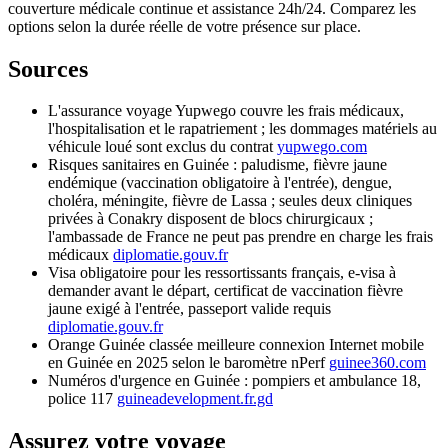
couverture médicale continue et assistance 24h/24. Comparez les
options selon la durée réelle de votre présence sur place.
Sources
L'assurance voyage Yupwego couvre les frais médicaux,
l'hospitalisation et le rapatriement ; les dommages matériels au
véhicule loué sont exclus du contrat
yupwego.com
Risques sanitaires en Guinée : paludisme, fièvre jaune
endémique (vaccination obligatoire à l'entrée), dengue,
choléra, méningite, fièvre de Lassa ; seules deux cliniques
privées à Conakry disposent de blocs chirurgicaux ;
l'ambassade de France ne peut pas prendre en charge les frais
médicaux
diplomatie.gouv.fr
Visa obligatoire pour les ressortissants français, e-visa à
demander avant le départ, certificat de vaccination fièvre
jaune exigé à l'entrée, passeport valide requis
diplomatie.gouv.fr
Orange Guinée classée meilleure connexion Internet mobile
en Guinée en 2025 selon le baromètre nPerf
guinee360.com
Numéros d'urgence en Guinée : pompiers et ambulance 18,
police 117
guineadevelopment.fr.gd
Assurez votre voyage