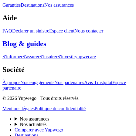
Garanties
Destinations
Nos assurances
Aide
FAQ
Déclarer un sinistre
Espace client
Nous contacter
Blog & guides
S'informer
S'assurer
S'inspirer
S'investir
yupwecare
Société
À propos
Nos engagements
Nos partenaires
Avis Trustpilot
Espace
partenaire
© 2026 Yupwego - Tous droits réservés.
Mentions légales
Politique de confidentialité
Nos assurances
Nos actualités
Comparer avec Yupwego
Destinations