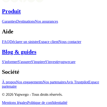
Produit
Garanties
Destinations
Nos assurances
Aide
FAQ
Déclarer un sinistre
Espace client
Nous contacter
Blog & guides
S'informer
S'assurer
S'inspirer
S'investir
yupwecare
Société
À propos
Nos engagements
Nos partenaires
Avis Trustpilot
Espace
partenaire
© 2026 Yupwego - Tous droits réservés.
Mentions légales
Politique de confidentialité