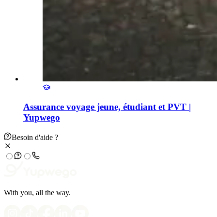
Assurance voyage jeune, étudiant et PVT |
Yupwego
Besoin d'aide ?
With you, all the way.