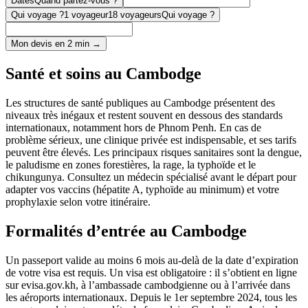
Dates
Quand partez-vous ?
Qui voyage ?
1 voyageur
18 voyageurs
Qui voyage ?
Mon devis en 2 min →
Santé et soins au Cambodge
Les structures de santé publiques au Cambodge présentent des
niveaux très inégaux et restent souvent en dessous des standards
internationaux, notamment hors de Phnom Penh. En cas de
problème sérieux, une clinique privée est indispensable, et ses tarifs
peuvent être élevés. Les principaux risques sanitaires sont la dengue,
le paludisme en zones forestières, la rage, la typhoïde et le
chikungunya. Consultez un médecin spécialisé avant le départ pour
adapter vos vaccins (hépatite A, typhoïde au minimum) et votre
prophylaxie selon votre itinéraire.
Formalités d’entrée au Cambodge
Un passeport valide au moins 6 mois au-delà de la date d’expiration
de votre visa est requis. Un visa est obligatoire : il s’obtient en ligne
sur evisa.gov.kh, à l’ambassade cambodgienne ou à l’arrivée dans
les aéroports internationaux. Depuis le 1er septembre 2024, tous les