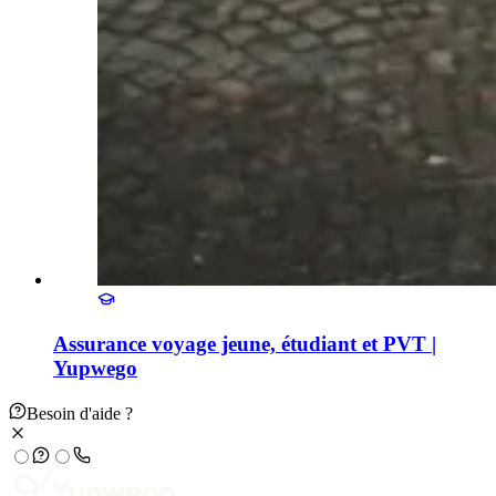
Assurance voyage jeune, étudiant et PVT |
Yupwego
Besoin d'aide ?