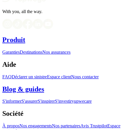
With you, all the way.
Produit
Garanties
Destinations
Nos assurances
Aide
FAQ
Déclarer un sinistre
Espace client
Nous contacter
Blog & guides
S'informer
S'assurer
S'inspirer
S'investir
yupwecare
Société
À propos
Nos engagements
Nos partenaires
Avis Trustpilot
Espace