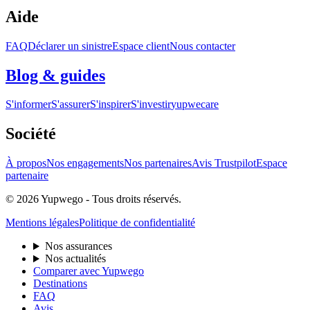
Aide
FAQ
Déclarer un sinistre
Espace client
Nous contacter
Blog & guides
S'informer
S'assurer
S'inspirer
S'investir
yupwecare
Société
À propos
Nos engagements
Nos partenaires
Avis Trustpilot
Espace
partenaire
© 2026 Yupwego - Tous droits réservés.
Mentions légales
Politique de confidentialité
Nos assurances
Nos actualités
Comparer avec Yupwego
Destinations
FAQ
Avis