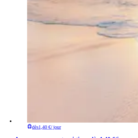
dès
1,40 €
/ jour