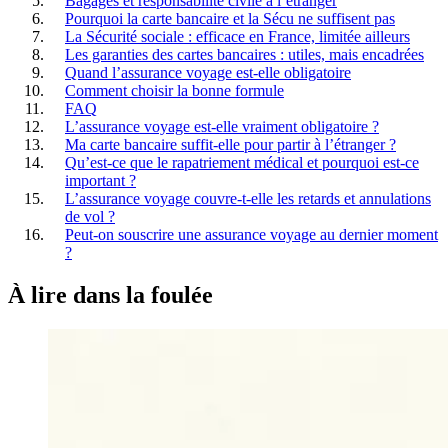
Bagages et responsabilité civile à l’étranger
Pourquoi la carte bancaire et la Sécu ne suffisent pas
La Sécurité sociale : efficace en France, limitée ailleurs
Les garanties des cartes bancaires : utiles, mais encadrées
Quand l’assurance voyage est-elle obligatoire
Comment choisir la bonne formule
FAQ
L’assurance voyage est-elle vraiment obligatoire ?
Ma carte bancaire suffit-elle pour partir à l’étranger ?
Qu’est-ce que le rapatriement médical et pourquoi est-ce
important ?
L’assurance voyage couvre-t-elle les retards et annulations
de vol ?
Peut-on souscrire une assurance voyage au dernier moment
?
À lire
dans la foulée