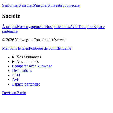
S'informer
S'assurer
S'inspirer
S'investir
yupwecare
Société
À propos
Nos engagements
Nos partenaires
Avis Trustpilot
Espace
partenaire
© 2026 Yupwego - Tous droits réservés.
Mentions légales
Politique de confidentialité
Nos assurances
Nos actualités
Comparer avec Yupwego
Destinations
FAQ
Avis
Espace partenaire
Devis en 2 min