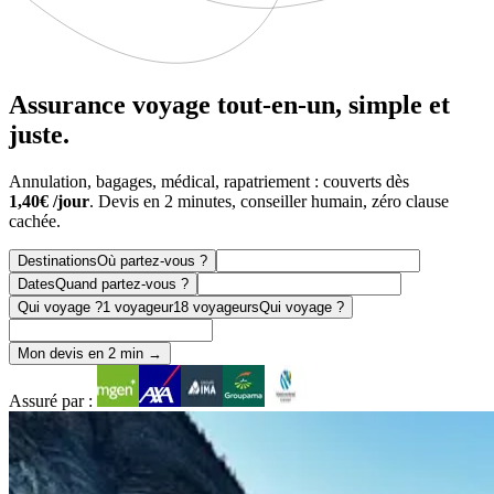
Assurance voyage
tout-en-un
, simple et
juste.
Annulation, bagages, médical, rapatriement : couverts dès
1,40€ /jour
. Devis en 2 minutes, conseiller humain, zéro clause
cachée.
Destinations
Où partez-vous ?
Dates
Quand partez-vous ?
Qui voyage ?
1 voyageur
18 voyageurs
Qui voyage ?
Mon devis en 2 min →
Assuré par :