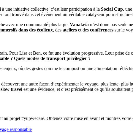
à une initiative collective, c’est leur participation à la
Social Cup
, une
en ont trouvé dans cet événement un véritable catalyseur pour structure
arche avec une communauté plus large.
Vanakeia
n’est donc pas seulemen
immersifs dans des écolieux
, des
ateliers
et des
conférences
sur le vo
main. Pour Lisa et Ben, ce fut une évolution progressive. Leur prise de
le ? Quels modes de transport privilégier ?
es enjeux, où des gestes comme le compost ou une alimentation réfléchie
 a découvert une autre façon d’expérimenter le voyage, plus lente, plus 
u
slow travel
est une évidence, et c’est précisément ce qu’ils souhaitent 
ant au projet #yupwecare. Obtenez votre mise en avant et montrez vot
yage responsable